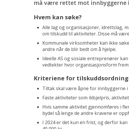
må være rettet mot innbyggerne i b
Hvem kan søke?
Alle lag og organisasjoner, idrettslag, 
om tilskudd til aktiviteter. Disse må være
Kommunale virksomheter kan ikke søke s
andre når de blir bedt om å hjelpe.
Ideelle AS og sosiale entreprenører kan
vedtekter hvor organisasjonsform fre
Kriteriene for tilskuddsordnin
Tiltak skal være åpne for innbyggerne i 
Faste aktiviteter som ildsjelpris, aktivi
Hvis samme aktivitet gjennomføres i fler
bydel så lenge de andre kravene er oppfy
I 2024 er det kun en frist, og derfor kan
40 000 kr.