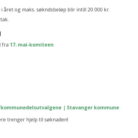
i året og maks. søkndsbeløp blir intill 20 000 kr.
tak.
l
l fra
17. mai-komiteen
ne/kommunedelsutvalgene | Stavanger kommune
ere trenger hjelp til søknaden!