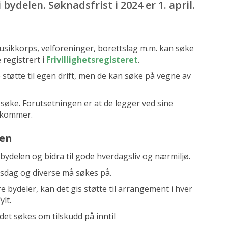
ydelen. Søknadsfrist i 2024 er 1. april.
musikkorps, velforeninger, borettslag m.m. kan søke
 registrert i
Frivillighetsregisteret
.
tøtte til egen drift, men de kan søke på vegne av
 søke. Forutsetningen er at de legger ved sine
mkommer.
gen
bydelen og bidra til gode hverdagsliv og nærmiljø.
tetsdag og diverse må søkes på.
e bydeler, kan det gis støtte til arrangement i hver
lt.
 det søkes om tilskudd på inntil