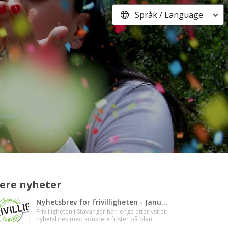
Språk / Language
lere nyheter
Nyhetsbrev for frivilligheten - Januar 2024
Frivilligheten i Stavanger har lenge etterlyst et
nyhetsbrev med konkrete frister på blant
annet tilskuddsordninger. Stavanger