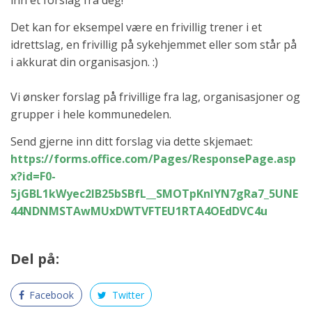
inn et forslag fra deg!
Det kan for eksempel være en frivillig trener i et
idrettslag, en frivillig på sykehjemmet eller som står på
i akkurat din organisasjon. :)
Vi ønsker forslag på frivillige fra lag, organisasjoner og
grupper i hele kommunedelen.
Send gjerne inn ditt forslag via dette skjemaet:
https://forms.office.com/Pages/ResponsePage.asp
x?id=F0-
5jGBL1kWyec2IB25bSBfL__SMOTpKnlYN7gRa7_5UNE
44NDNMSTAwMUxDWTVFTEU1RTA4OEdDVC4u
Del på:
Facebook
Twitter