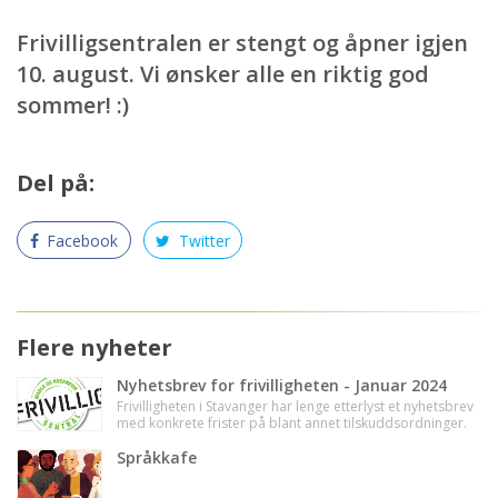
Frivilligsentralen er stengt og åpner igjen
10. august. Vi ønsker alle en riktig god
sommer! :)
Del på:
Facebook
Twitter
Flere nyheter
Nyhetsbrev for frivilligheten - Januar 2024
Frivilligheten i Stavanger har lenge etterlyst et nyhetsbrev
med konkrete frister på blant annet tilskuddsordninger.
Stavanger kommune prøver nå å innfri dette ved hjelp av
et kort og konkret nyhetsbrev med frister på kommunale
Språkkafe
tilskuddsordninger, tips til viktige hjelpemidler og en
oversikt over kurs. Stavanger kommune håper dette kan