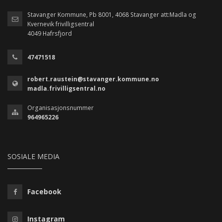
Stavanger Kommune, Pb 8001, 4068 Stavanger att:Madla og
Kvernevik frivilligsentral
4049 Hafrsfjord
47471518
robert.raustein@stavanger.kommune.no
madla.frivilligsentral.no
Organisasjonsnummer
964965226
SOSIALE MEDIA
Facebook
Instagram