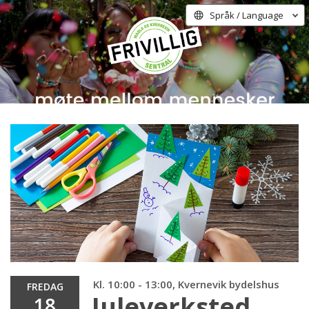
Språk / Language
Kl. 10:00 - 13:00, Kvernevik bydelshus
FREDAG
Juleverksted
18