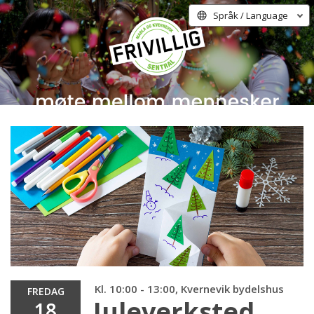
Språk / Language
Kl. 10:00 - 13:00, Kvernevik bydelshus
FREDAG
Juleverksted
18